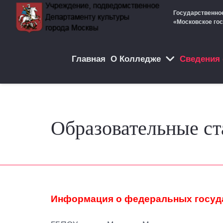
Государственно
«Московское го
Главная
О Колледже
Cведения 
Образовательные с
Информация о федеральных госуда