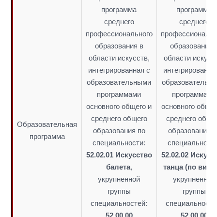
программа
программа
среднего
среднего
профессионального
профессиональн
образования в
образования 
области искусств,
области искусс
интегрированная с
интегрированна
образовательными
образовательн
программами
программами
основного общего и
основного общег
среднего общего
среднего обще
Образовательная
образования по
образования п
программа
специальности:
специальности
52.02.01 Искусство
52.02.02 Искусс
балета
,
танца (по вида
укрупненной
укрупненной
группы
группы
специальностей:
специальносте
52.00.00
52.00.00