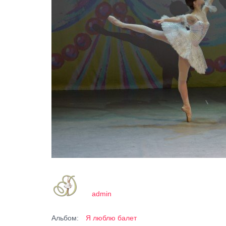
admin
Альбом:
Я люблю балет