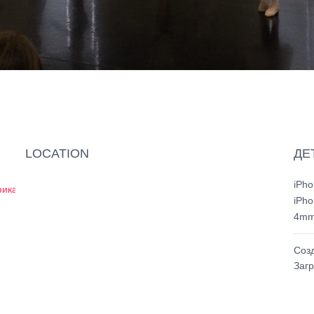
LOCATION
ДЕ
iPho
ика обучения историко-бытовому танцу в младших классах 1 и 2 б
iPho
4m
Соз
Заг