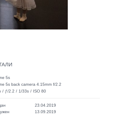
ТАЛИ
ne 5s
алетный класс
ne 5s back camera 4.15mm f/2.2
m
/
ƒ/2.2
/
1/33s
/
ISO 80
дан
23.04.2019
ружен
13.09.2019