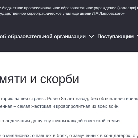
е бюджетное профессиональное образовательное учреждение (колледж) 
сударственное хореографическое училище имени Л.М.Лавровского»
об образовательной организации
Поступающим
мяти и скорби
историю нашей страны. Ровно 85 лет назад, без объявления войн
нная – самая жестокая и кровопролитная из всех войн.
тало леденящим душу спутником каждой советской семьи.
 о миллионах: о павших в боях, о замученных в концлагерях, о 