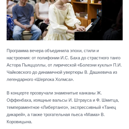
Программа вечера объединила эпохи, стили и
настроения: от полифонии И.С. Баха до страстного танго
Астора Пьяццоллы, от лирической «Болезни куклы» П.И.
Чайковского до динамичной увертюры В. Дашкевича из
легендарного «Шерлока Холмса».
В концерте прозвучали знаменитые канканы Ж.
Оффенбаха, изящные вальсы И. Штрауса и Ф. Шмитца,
темпераментное «Либертанго», экспрессивный «Танец
дикарей», а также трогательная пьеса «Мама» В.
Коровицына.